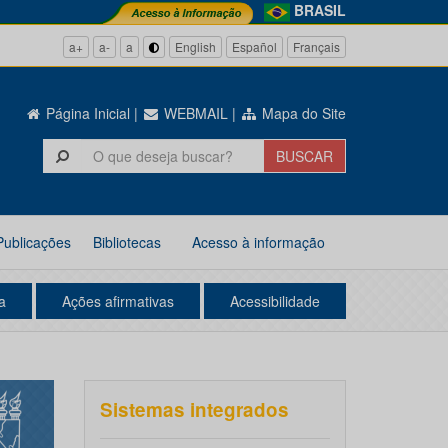
BRASIL
a+
a-
a
English
Español
Français
Página Inicial
|
WEBMAIL
|
Mapa do Site
Publicações
Bibliotecas
Acesso à informação
a
Ações afirmativas
Acessibilidade
Sistemas integrados