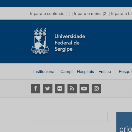
Ir para o conteúdo [1]
|
Ir para o menu [2]
|
Ir para a b
Institucional
Campi
Hospitais
Ensino
Pesqui
Facebook
Twitter
Flickr
RSS
Youtube
Instagram
cri